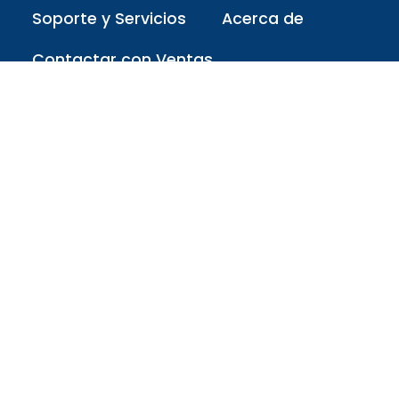
Soporte y Servicios
Acerca de
Contactar con Ventas
Redes sociales
Mantente al día con lo que
compartimos
Contacto
Portugal: +351-962-718-093
Brasil: + 55-11-3042-8990
Nosotros somos asociados: