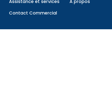
Assistance et services
À propos
Contact Commercial
Réseaux sociaux
Restez à jour avec ce que nous
partageons
Contact
Portugal: +351-962-718-093
Brasil: + 55-11-3042-8990
We are associates: